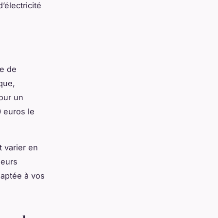
électricité
pe de
que,
Pour un
0 euros le
t varier en
ieurs
daptée à vos