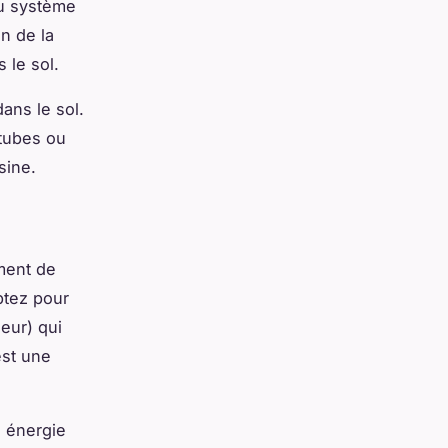
 système
n de la
 le sol.
dans le sol.
 tubes ou
sine.
ment de
ptez pour
eur) qui
’est une
e énergie