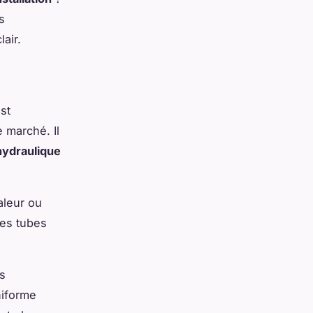
s
lair.
st
e marché. Il
hydraulique
aleur ou
des tubes
es
niforme