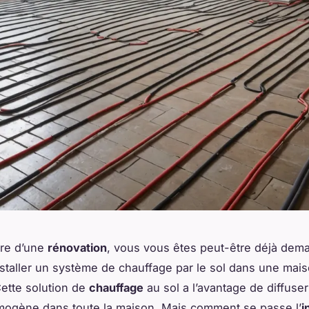
dre d’une
rénovation
, vous vous êtes peut-être déjà dem
taller un système de chauffage par le sol dans une mai
ette solution de
chauffage
au sol a l’avantage de diffuse
ogène dans toute la maison. Mais comment se passe l’
i