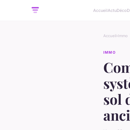
Accueil
Actu
Déco
D
Accueil
›
Immo
IMMO
Com
syst
sol
anc