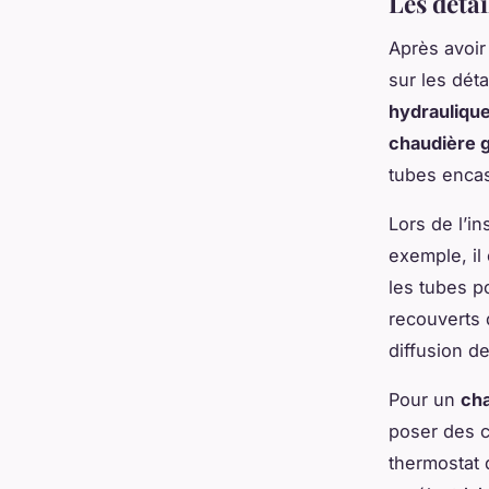
Les détai
Après avoir
sur les dét
hydrauliqu
chaudière 
tubes encas
Lors de l’in
exemple, il
les tubes p
recouverts 
diffusion de
Pour un
cha
poser des c
thermostat q