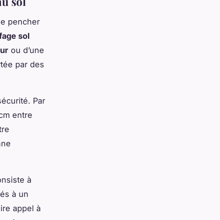
au sol
se pencher
fage sol
ur
ou d’une
rtée par des
sécurité. Par
 cm entre
tre
nne
consiste à
iés à un
ire appel à