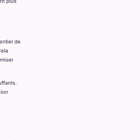
nt plus
entiel de
Cela
imiser
ffants.
sion