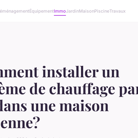
éménagement
Équipement
Immo
Jardin
Maison
Piscine
Travaux
ment installer un
ème de chauffage par
 dans une maison
ienne?