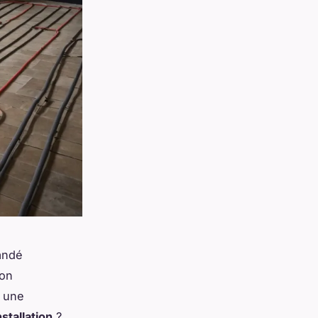
andé
son
r une
nstallation
?