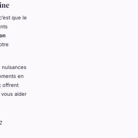
ine
c’est que le
nts
ion
otre
s nuisances
pements en
 offrent
t vous aider
e