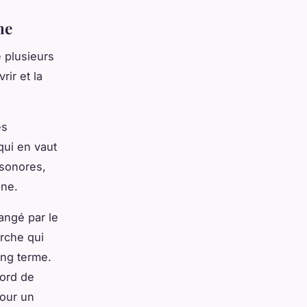
ne
 plusieurs
rir et la
es
qui en vaut
 sonores,
ine.
rangé par le
rche qui
ong terme.
bord de
pour un