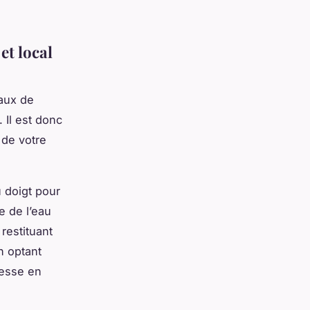
et local
paux de
 Il est donc
 de votre
u doigt pour
e de l’eau
 restituant
n optant
tesse en