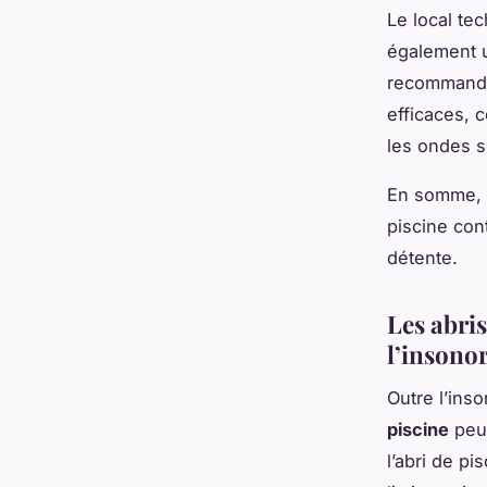
Le local tec
également u
recommandé
efficaces, 
les ondes so
En somme, l
piscine con
détente.
Les abri
l’insono
Outre l’inso
piscine
peut
l’abri de pi