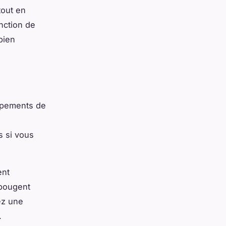
tout en
onction de
bien
ipements de
s si vous
ent
e bougent
ez une
.