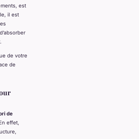
pements, est
, il est
ues
 d’absorber
.
que de votre
pace de
pour
bri de
n effet,
ructure,