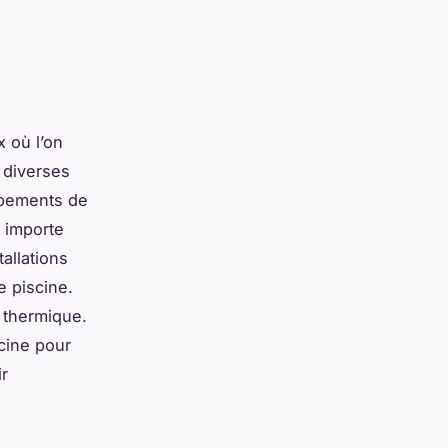
 où l’on
à diverses
uipements de
l importe
tallations
e piscine.
n thermique.
cine pour
ir