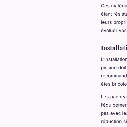
Ces matéria
étant résist
leurs propr
évaluer vos
Installa
L’installati
piscine doit
recommandé 
êtes bricol
Les panneau
l’équipement
pas avec le
réduction s