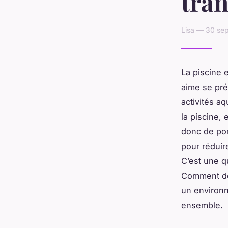
tran
Lisa — 30 se
La
piscine
e
aime se pré
activités aq
la piscine, 
donc de port
pour réduir
C’est une q
Comment don
un environn
ensemble.