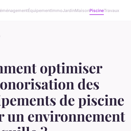
éménagement
Équipement
Immo
Jardin
Maison
Piscine
Travaux
e
ment optimiser
sonorisation des
ipements de piscine
r un environnement