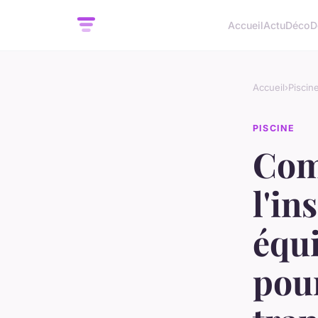
Accueil
Actu
Déco
D
Accueil
›
Piscin
PISCINE
Com
l'in
équ
pou