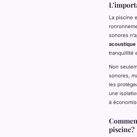
L’import
La
piscine
e
ronronneme
sonores n’a
acoustique
tranquillité
Non seuleme
sonores, ma
les protége
une isolati
à économise
Comment 
piscine?