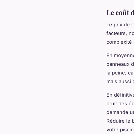
Le coût 
Le
prix
de l
facteurs, no
complexité d
En moyenne,
panneaux d’
la peine, c
mais aussi 
En définiti
bruit des é
demande un 
Réduire le b
votre piscin